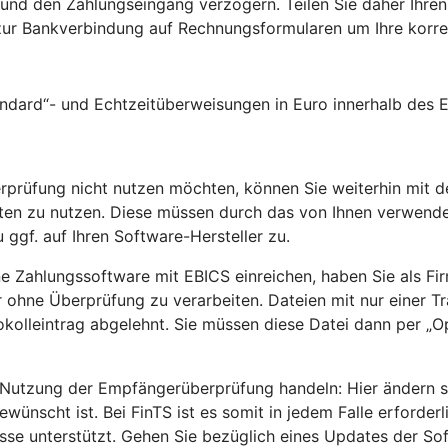
und den Zahlungseingang verzögern. Teilen Sie daher Ihren
zur Bankverbindung auf Rechnungsformularen um Ihre kor
andard“- und Echtzeitüberweisungen in Euro innerhalb des
rprüfung nicht nutzen möchten, können Sie weiterhin mit d
rten zu nutzen. Diese müssen durch das von Ihnen verwend
 ggf. auf Ihren Software-Hersteller zu.
ne Zahlungssoftware mit EBICS einreichen, haben Sie als Fi
ohne Überprüfung zu verarbeiten. Dateien mit nur einer Tra
olleintrag abgelehnt. Sie müssen diese Datei dann per „Op
utzung der Empfängerüberprüfung handeln: Hier ändern sic
scht ist. Bei FinTS ist es somit in jedem Falle erforder
e unterstützt. Gehen Sie bezüglich eines Updates der Soft