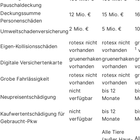
Pauschaldeckung
Deckungssumme
12 Mio. €
15 Mio. €
16
Personenschäden
2 Mio. €
5 Mio. €
10
Umweltschadenversicherung
rotesx
nicht
rotesx
nicht
g
Eigen-Kollisionsschäden
1
vorhanden
vorhanden
gruenerhaken
gruenerhaken
g
Digitale Versichertenkarte
vorhanden
vorhanden
v
rotesx
nicht
rotesx
nicht
g
Grobe Fahrlässigkeit
vorhanden
vorhanden
v
nicht
bis 12
bi
Neupreisentschädigung
verfügbar
Monate
M
nicht
bis 12
bi
Kauf­wert­entschädi­gung für
verfügbar
Monate
M
Gebraucht-Pkw
Alle Tiere
Al
(außer Haus-