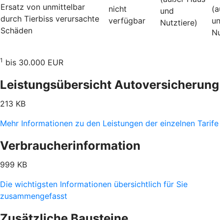
Ersatz von unmittelbar
nicht
(a
und
durch Tierbiss verur­sachte
verfügbar
u
Nutztiere)
Schäden
Nu
1
bis 30.000 EUR
Leistungsübersicht Autoversicherung
213 KB
Mehr Informationen zu den Leistungen der einzelnen Tarife
Verbraucherinformation
999 KB
Die wichtigsten Informationen übersichtlich für Sie
zusammengefasst
Zusätzliche Bausteine