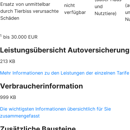
Ersatz von unmittelbar
nicht
(a
und
durch Tierbiss verur­sachte
verfügbar
u
Nutztiere)
Schäden
Nu
1
bis 30.000 EUR
Leistungsübersicht Autoversicherung
213 KB
Mehr Informationen zu den Leistungen der einzelnen Tarife
Verbraucherinformation
999 KB
Die wichtigsten Informationen übersichtlich für Sie
zusammengefasst
Zusätzliche Bausteine