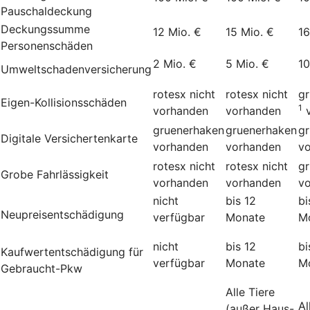
Pauschaldeckung
Deckungssumme
12 Mio. €
15 Mio. €
16
Personenschäden
2 Mio. €
5 Mio. €
10
Umweltschadenversicherung
rotesx
nicht
rotesx
nicht
g
Eigen-Kollisionsschäden
1
vorhanden
vorhanden
gruenerhaken
gruenerhaken
g
Digitale Versichertenkarte
vorhanden
vorhanden
v
rotesx
nicht
rotesx
nicht
g
Grobe Fahrlässigkeit
vorhanden
vorhanden
v
nicht
bis 12
bi
Neupreisentschädigung
verfügbar
Monate
M
nicht
bis 12
bi
Kauf­wert­entschädi­gung für
verfügbar
Monate
M
Gebraucht-Pkw
Alle Tiere
Al
(außer Haus-