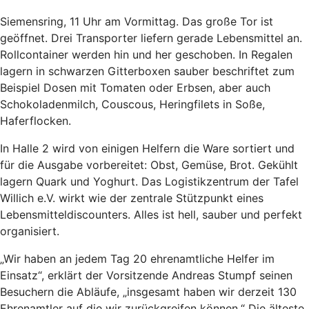
Siemensring, 11 Uhr am Vormittag. Das große Tor ist
geöffnet. Drei Transporter liefern gerade Lebensmittel an.
Rollcontainer werden hin und her geschoben. In Regalen
lagern in schwarzen Gitterboxen sauber beschriftet zum
Beispiel Dosen mit Tomaten oder Erbsen, aber auch
Schokoladenmilch, Couscous, Heringfilets in Soße,
Haferflocken.
In Halle 2 wird von einigen Helfern die Ware sortiert und
für die Ausgabe vorbereitet: Obst, Gemüse, Brot. Gekühlt
lagern Quark und Yoghurt. Das Logistikzentrum der Tafel
Willich e.V. wirkt wie der zentrale Stützpunkt eines
Lebensmitteldiscounters. Alles ist hell, sauber und perfekt
organisiert.
„Wir haben an jedem Tag 20 ehrenamtliche Helfer im
Einsatz“, erklärt der Vorsitzende Andreas Stumpf seinen
Besuchern die Abläufe, „insgesamt haben wir derzeit 130
Ehrenamtler auf die wir zurückgreifen können.“ Die älteste