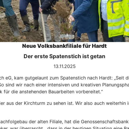
Neue Volksbankfiliale für Hardt
Der erste Spatenstich ist getan
13.11.2025
eG, kam gutgelaunt zum Spatenstich nach Hardt: „Seit die E
 So sind wir nach einer intensiven und kreativen Planungs
für die anstehenden Bauarbeiten vorbereitet.“
ier aus der Kirchturm zu sehen ist. Wir also auch weiterhi
chfolgebau der alten Filiale, hat die Genossenschaftsbank
er, war überrascht, „dass in der heutigen Situation eine Ban