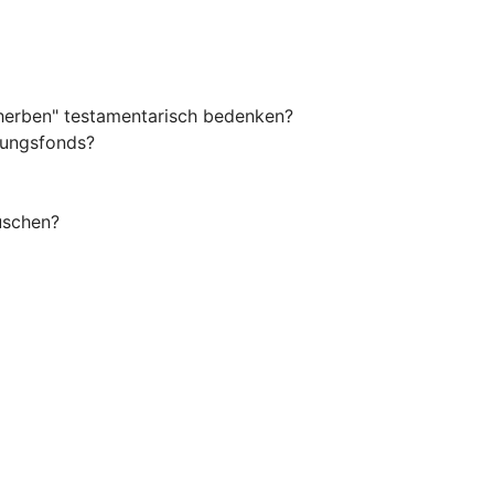
herben" testamentarisch bedenken?
tungsfonds?
auschen?