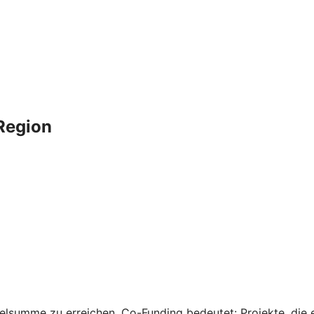
 Region
elsumme zu erreichen. Co-Funding bedeutet: Projekte, die e