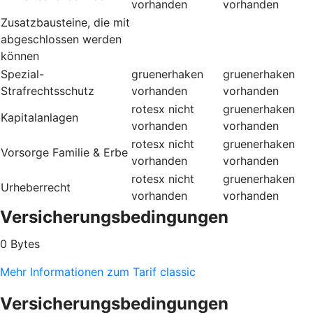
vorhanden
vorhanden
Zusatzbausteine, die mit
abgeschlossen werden
können
Spezial-
gruenerhaken
gruenerhaken
Strafrechtsschutz
vorhanden
vorhanden
rotesx
nicht
gruenerhaken
Kapitalanlagen
vorhanden
vorhanden
rotesx
nicht
gruenerhaken
Vorsorge Familie & Erbe
vorhanden
vorhanden
rotesx
nicht
gruenerhaken
Urheberrecht
vorhanden
vorhanden
Versicherungsbedingungen
0 Bytes
Mehr Informationen zum Tarif classic
Versicherungsbedingungen