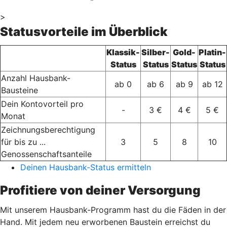
>
Statusvorteile im Überblick
Klassik-
Silber-
Gold-
Platin-
Status
Status
Status
Status
Anzahl Hausbank-
ab 0
ab 6
ab 9
ab 12
Bausteine
Dein Kontovorteil pro
-
3 €
4 €
5 €
Monat
Zeichnungsberechtigung
für bis zu ...
3
5
8
10
Genossenschaftsanteile
Deinen Hausbank-Status ermitteln
Profitiere von deiner Versorgung
Mit unserem Hausbank-Programm hast du die Fäden in der
Hand. Mit jedem neu erworbenen Baustein erreichst du