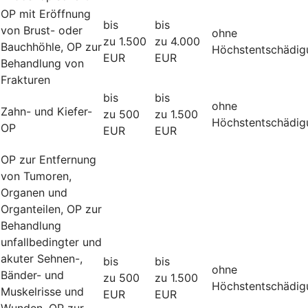
OP mit Eröffnung
bis
bis
von Brust- oder
ohne
zu 1.500
zu 4.000
Bauchhöhle, OP zur
Höchstentschädig
EUR
EUR
Behandlung von
Frakturen
bis
bis
ohne
Zahn- und Kiefer-
zu 500
zu 1.500
Höchstentschädig
OP
EUR
EUR
OP zur Entfernung
von Tumoren,
Organen und
Organteilen, OP zur
Behandlung
unfallbedingter und
akuter Sehnen-,
bis
bis
ohne
Bänder- und
zu 500
zu 1.500
Höchstentschädig
Muskelrisse und
EUR
EUR
Wunden, OP zur