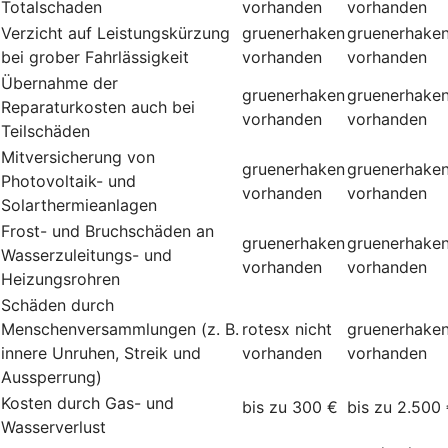
Totalschaden
vorhanden
vorhanden
Verzicht auf Leistungskürzung
gruenerhaken
gruenerhake
bei grober Fahrlässigkeit
vorhanden
vorhanden
Übernahme der
gruenerhaken
gruenerhake
Reparaturkosten auch bei
vorhanden
vorhanden
Teilschäden
Mitversicherung von
gruenerhaken
gruenerhake
Photovoltaik- und
vorhanden
vorhanden
Solarthermieanlagen
Frost- und Bruchschäden an
gruenerhaken
gruenerhake
Wasserzuleitungs- und
vorhanden
vorhanden
Heizungsrohren
Schäden durch
Menschenversammlungen (z. B.
rotesx
nicht
gruenerhake
innere Unruhen, Streik und
vorhanden
vorhanden
Aussperrung)
Kosten durch Gas- und
bis zu 300 €
bis zu 2.500
Wasserverlust