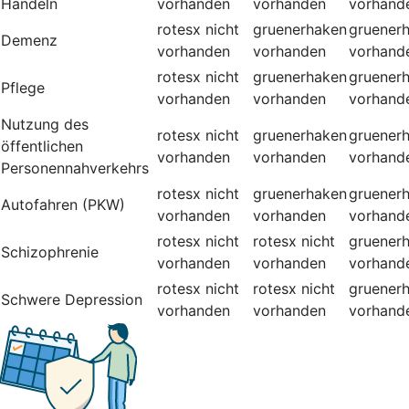
Handeln
vorhanden
vorhanden
vorhand
rotesx
nicht
gruenerhaken
gruener
Demenz
vorhanden
vorhanden
vorhand
rotesx
nicht
gruenerhaken
gruener
Pflege
vorhanden
vorhanden
vorhand
Nutzung des
rotesx
nicht
gruenerhaken
gruener
öffentlichen
vorhanden
vorhanden
vorhand
Personennahverkehrs
rotesx
nicht
gruenerhaken
gruener
Autofahren (PKW)
vorhanden
vorhanden
vorhand
rotesx
nicht
rotesx
nicht
gruener
Schizophrenie
vorhanden
vorhanden
vorhand
rotesx
nicht
rotesx
nicht
gruener
Schwere Depression
vorhanden
vorhanden
vorhand