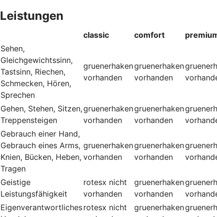
Leistungen
classic
comfort
premiu
Sehen,
Gleichgewichtssinn,
gruenerhaken
gruenerhaken
gruener
Tastsinn, Riechen,
vorhanden
vorhanden
vorhand
Schmecken, Hören,
Sprechen
Gehen, Stehen, Sitzen,
gruenerhaken
gruenerhaken
gruener
Treppensteigen
vorhanden
vorhanden
vorhand
Gebrauch einer Hand,
Gebrauch eines Arms,
gruenerhaken
gruenerhaken
gruener
Knien, Bücken, Heben,
vorhanden
vorhanden
vorhand
Tragen
Geistige
rotesx
nicht
gruenerhaken
gruener
Leistungsfähigkeit
vorhanden
vorhanden
vorhand
Eigenverantwortliches
rotesx
nicht
gruenerhaken
gruener