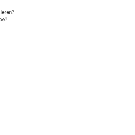
ieren?
be?