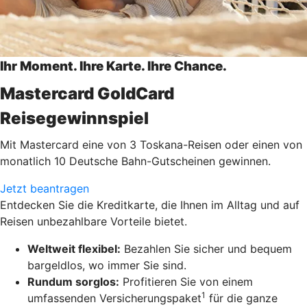
Ihr Moment. Ihre Karte. Ihre Chance.
Mastercard GoldCard
Reisegewinnspiel
Mit Mastercard eine von 3 Toskana-Reisen oder einen von
monatlich 10 Deutsche Bahn-Gutscheinen gewinnen.
Jetzt beantragen
Entdecken Sie die Kreditkarte, die Ihnen im Alltag und auf
Reisen unbezahlbare Vorteile bietet.
Weltweit flexibel:
Bezahlen Sie sicher und bequem
bargeldlos, wo immer Sie sind.
Rundum sorglos:
Profitieren Sie von einem
1
umfassenden Versicherungspaket
für die ganze