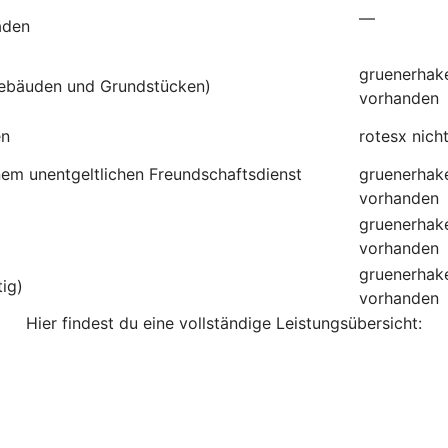
—
äden
gruenerhak
ebäuden und Grundstücken)
vorhanden
en
rotesx
nich
inem unentgeltlichen Freundschaftsdienst
gruenerhak
vorhanden
gruenerhak
vorhanden
gruenerhak
tig)
vorhanden
Hier findest du eine vollständige Leistungsübersicht: