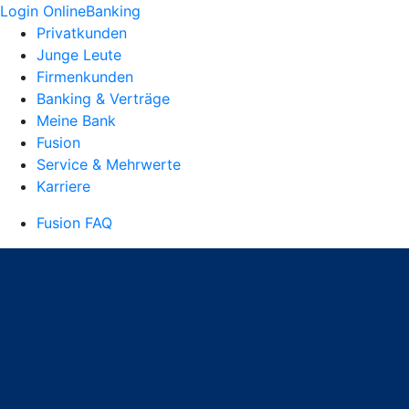
Login OnlineBanking
Privatkunden
Junge Leute
Firmenkunden
Banking & Verträge
Meine Bank
Fusion
Service & Mehrwerte
Karriere
Fusion FAQ