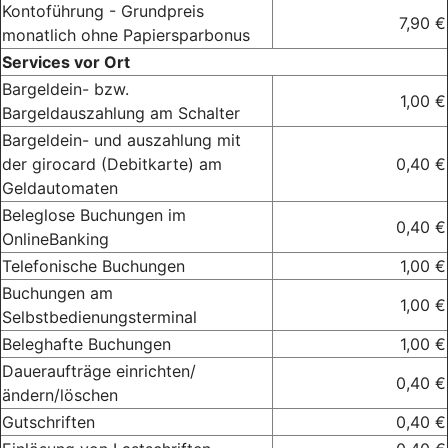
Kontoführung - Grundpreis
7,90 €
monatlich ohne Papiersparbonus
Services vor Ort
Bargeldein- bzw.
1,00 €
Bargeldauszahlung am Schalter
Bargeldein- und auszahlung mit
der girocard (Debitkarte) am
0,40 €
Geldautomaten
Beleglose Buchungen im
0,40 €
OnlineBanking
Telefonische Buchungen
1,00 €
Buchungen am
1,00 €
Selbstbedienungsterminal
Beleghafte Buchungen
1,00 €
Daueraufträge einrichten/
0,40 €
ändern/löschen
Gutschriften
0,40 €