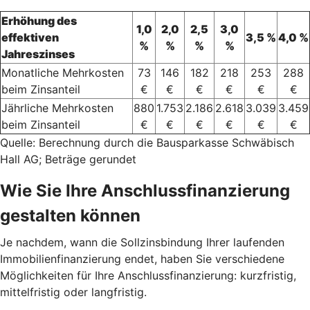
Erhöhung des
1,0
2,0
2,5
3,0
effektiven
3,5 %
4,0 %
%
%
%
%
Jahreszinses
Monatliche Mehrkosten
73
146
182
218
253
288
beim Zinsanteil
€
€
€
€
€
€
Jährliche Mehrkosten
880
1.753
2.186
2.618
3.039
3.459
beim Zinsanteil
€
€
€
€
€
€
Quelle: Berechnung durch die Bausparkasse Schwäbisch
Hall AG; Beträge gerundet
Wie Sie Ihre Anschlussfinanzierung
gestalten können
Je nachdem, wann die Sollzinsbindung Ihrer laufenden
Immobilienfinanzierung endet, haben Sie verschiedene
Möglichkeiten für Ihre Anschlussfinanzierung: kurzfristig,
mittelfristig oder langfristig.